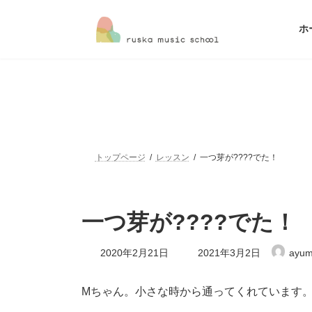
コ
ナ
ン
ビ
ホ
テ
ゲ
ン
ー
ツ
シ
へ
ョ
ス
ン
キ
に
ッ
移
プ
動
トップページ
レッスン
一つ芽が????でた！
一つ芽が????でた！
最
2020年2月21日
2021年3月2日
ayum
終
更
新
Mちゃん。小さな時から通ってくれています
日
時