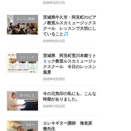
2026年3月17日
茨城県牛久市・阿見町のピア
レッスン動画
ノ教室ルスカミュージックス
クール レッスンで大切にし
ていること
2025年9月11日
茨城県 阿見町荒川本郷リト
リトミック
ミック教室ルスカミュージッ
クスクール 今日のレッスン
風景
2025年8月20日
今の元気印の私にも、こんな
日々のこと
時期がありました。
2025年7月22日
エレキギター講師 海老原
ギター
徹先生