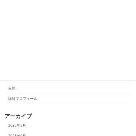
ベース
リトミック
レッスン
レッスン動画
日々のこと
未分類
演奏動画
絵本
自然
講師プロフィール
アーカイブ
2026年3月