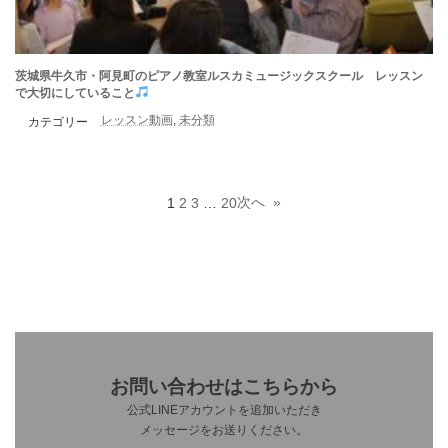
茨城県牛久市・阿見町のピアノ教室ルスカミュージックスクール レッスン
で大切にしていること
レッスン動画
, 
未分類
カテゴリー
次へ
»
1
2
3
…
20
お問い合わせはこちらから
公式LINEアカウントを追加いただき
メッセージをお送りください。