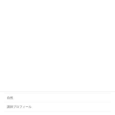
バイオリン
ピアノ
ベース
リトミック
レッスン
レッスン動画
日々のこと
未分類
演奏動画
絵本
自然
講師プロフィール